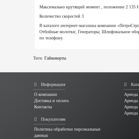
Максимально крутящий момент , положение 2 135 
Количество скоростей 3
В каталоге интернет-магазина компании «ПетроСтр
Отбойные молотки; Генераторы; Шлифовальное обору
по телефону.
Теги:
Гайковерты
Информация
Ката
О компании
Аренда 
Доставка и оплата
Аренда 
Контакты
Аренда
Аренда
Покупателям
Политика обработки персональных
данных