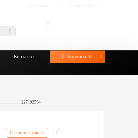
0
Закладки
Личный кабинет
info@prokatptz.ru
+7-921-622-25-25
Заказать обратный звонок
Корзина
: 0
Контакты
227192564
Оставить заявку