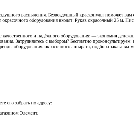
здушного распыления. Безвоздушный краскопульт поможет вам о
окрасочного оборудования входят: Рукав окрасочный 25 м. Пис
е качественного и надёжного оборудования; — экономия денежн
ания. Затрудняетесь с выбором? Бесплатно проконсультируем, к
енды оборудования: окрасочного аппарата, подбора заказа вы мо
е его забрать по адресу:
магазином Элемент.