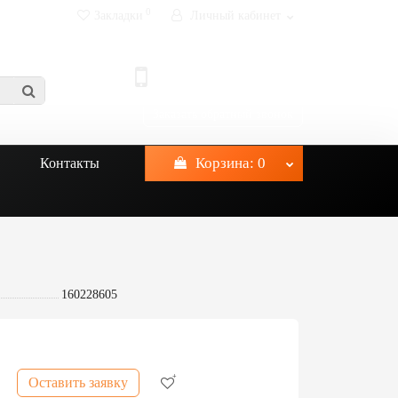
0
Закладки
Личный кабинет
info@prokatptz.ru
+7-921-622-25-25
Заказать обратный звонок
Корзина
: 0
Контакты
160228605
Оставить заявку