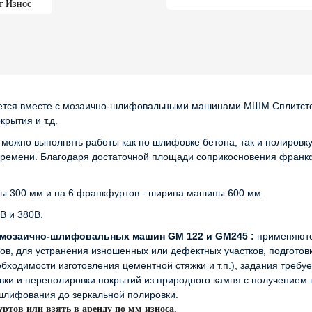
тся вместе с мозаично-шлифовальными машинами МШМ Сплитстоун
рытия и т.д.
можно выполнять работы как по шлифовке бетона, так и полировк
 времени. Благодаря достаточной площади соприкосновения франк
ы 300 мм и на 6 франкфуртов - ширина машины 600 мм.
В и 380В.
мозаично-шлифовальных машин GM 122 и GM245 :
применяютс
ов, для устранения изношенных или дефектных участков, подготов
обходимости изготовления цементной стяжки и т.п.), задания треб
и и переполировки покрытий из природного камня с получением 
 шлифования до зеркальной полировки.
тов или взять в аренду по мм износа.