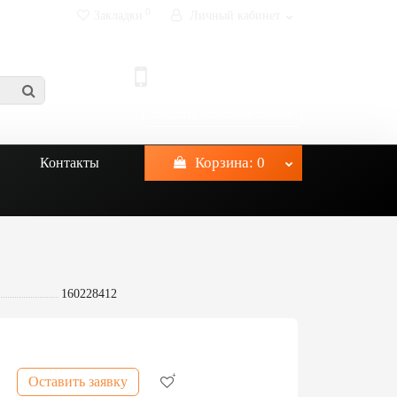
0
Закладки
Личный кабинет
info@prokatptz.ru
+7-921-622-25-25
Заказать обратный звонок
Корзина
: 0
Контакты
160228412
Оставить заявку