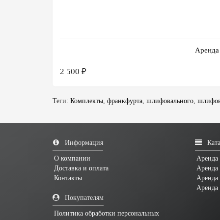
Аренда
2 500 ₽
Теги:
Комплекты
,
франкфурта
,
шлифовального
,
шлифов
Информация
Ката
О компании
Аренда 
Доставка и оплата
Аренда 
Контакты
Аренда
Аренда
Покупателям
Политика обработки персональных